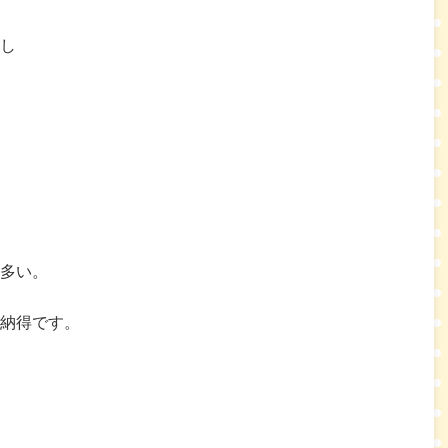
し
多い。
納得です。