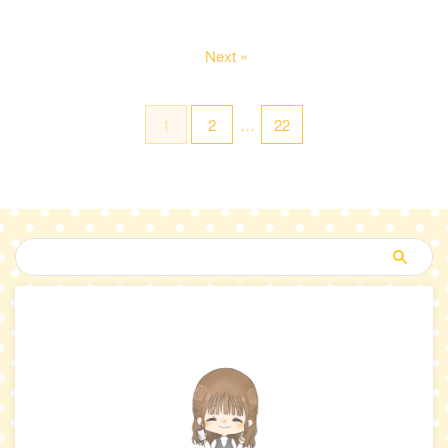
Next »
1
2
…
22